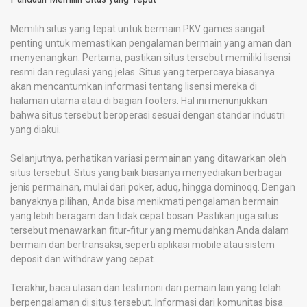
Memilih situs yang tepat untuk bermain PKV games sangat
penting untuk memastikan pengalaman bermain yang aman dan
menyenangkan. Pertama, pastikan situs tersebut memiliki lisensi
resmi dan regulasi yang jelas. Situs yang terpercaya biasanya
akan mencantumkan informasi tentang lisensi mereka di
halaman utama atau di bagian footers. Hal ini menunjukkan
bahwa situs tersebut beroperasi sesuai dengan standar industri
yang diakui.
Selanjutnya, perhatikan variasi permainan yang ditawarkan oleh
situs tersebut. Situs yang baik biasanya menyediakan berbagai
jenis permainan, mulai dari poker, aduq, hingga dominoqq. Dengan
banyaknya pilihan, Anda bisa menikmati pengalaman bermain
yang lebih beragam dan tidak cepat bosan. Pastikan juga situs
tersebut menawarkan fitur-fitur yang memudahkan Anda dalam
bermain dan bertransaksi, seperti aplikasi mobile atau sistem
deposit dan withdraw yang cepat.
Terakhir, baca ulasan dan testimoni dari pemain lain yang telah
berpengalaman di situs tersebut. Informasi dari komunitas bisa