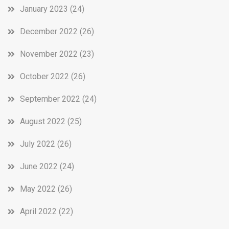
January 2023
(24)
December 2022
(26)
November 2022
(23)
October 2022
(26)
September 2022
(24)
August 2022
(25)
July 2022
(26)
June 2022
(24)
May 2022
(26)
April 2022
(22)