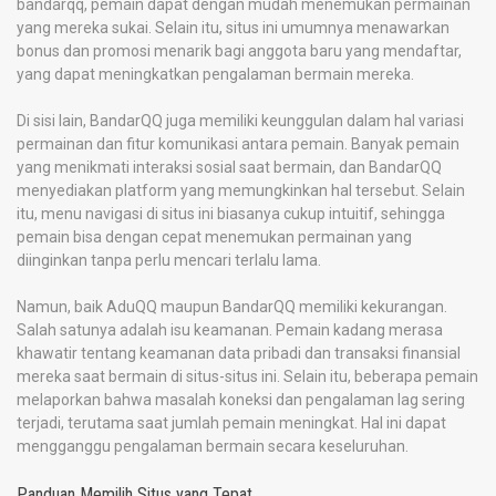
bandarqq, pemain dapat dengan mudah menemukan permainan
yang mereka sukai. Selain itu, situs ini umumnya menawarkan
bonus dan promosi menarik bagi anggota baru yang mendaftar,
yang dapat meningkatkan pengalaman bermain mereka.
Di sisi lain, BandarQQ juga memiliki keunggulan dalam hal variasi
permainan dan fitur komunikasi antara pemain. Banyak pemain
yang menikmati interaksi sosial saat bermain, dan BandarQQ
menyediakan platform yang memungkinkan hal tersebut. Selain
itu, menu navigasi di situs ini biasanya cukup intuitif, sehingga
pemain bisa dengan cepat menemukan permainan yang
diinginkan tanpa perlu mencari terlalu lama.
Namun, baik AduQQ maupun BandarQQ memiliki kekurangan.
Salah satunya adalah isu keamanan. Pemain kadang merasa
khawatir tentang keamanan data pribadi dan transaksi finansial
mereka saat bermain di situs-situs ini. Selain itu, beberapa pemain
melaporkan bahwa masalah koneksi dan pengalaman lag sering
terjadi, terutama saat jumlah pemain meningkat. Hal ini dapat
mengganggu pengalaman bermain secara keseluruhan.
Panduan Memilih Situs yang Tepat