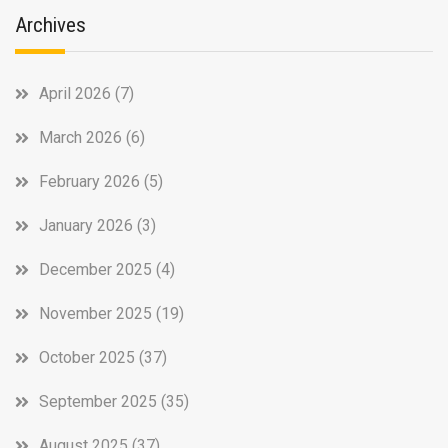
Archives
April 2026
(7)
March 2026
(6)
February 2026
(5)
January 2026
(3)
December 2025
(4)
November 2025
(19)
October 2025
(37)
September 2025
(35)
August 2025
(37)