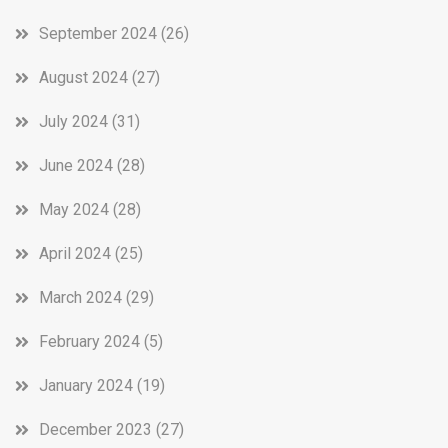
September 2024
(26)
August 2024
(27)
July 2024
(31)
June 2024
(28)
May 2024
(28)
April 2024
(25)
March 2024
(29)
February 2024
(5)
January 2024
(19)
December 2023
(27)