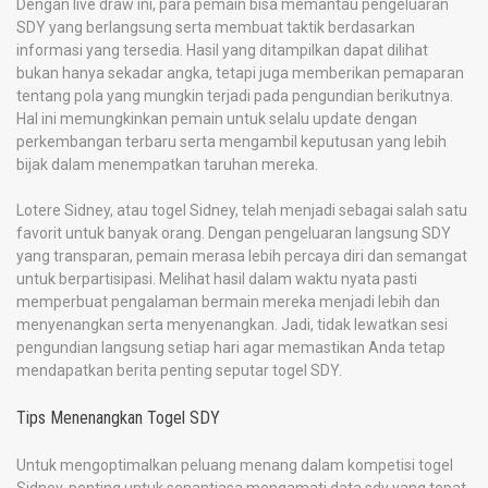
Dengan live draw ini, para pemain bisa memantau pengeluaran
SDY yang berlangsung serta membuat taktik berdasarkan
informasi yang tersedia. Hasil yang ditampilkan dapat dilihat
bukan hanya sekadar angka, tetapi juga memberikan pemaparan
tentang pola yang mungkin terjadi pada pengundian berikutnya.
Hal ini memungkinkan pemain untuk selalu update dengan
perkembangan terbaru serta mengambil keputusan yang lebih
bijak dalam menempatkan taruhan mereka.
Lotere Sidney, atau togel Sidney, telah menjadi sebagai salah satu
favorit untuk banyak orang. Dengan pengeluaran langsung SDY
yang transparan, pemain merasa lebih percaya diri dan semangat
untuk berpartisipasi. Melihat hasil dalam waktu nyata pasti
memperbuat pengalaman bermain mereka menjadi lebih dan
menyenangkan serta menyenangkan. Jadi, tidak lewatkan sesi
pengundian langsung setiap hari agar memastikan Anda tetap
mendapatkan berita penting seputar togel SDY.
Tips Menenangkan Togel SDY
Untuk mengoptimalkan peluang menang dalam kompetisi togel
Sidney, penting untuk senantiasa mengamati data sdy yang tepat.