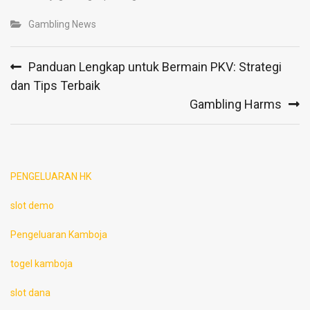
Gambling News
Post
Panduan Lengkap untuk Bermain PKV: Strategi
navigation
dan Tips Terbaik
Gambling Harms
PENGELUARAN HK
slot demo
Pengeluaran Kamboja
togel kamboja
slot dana