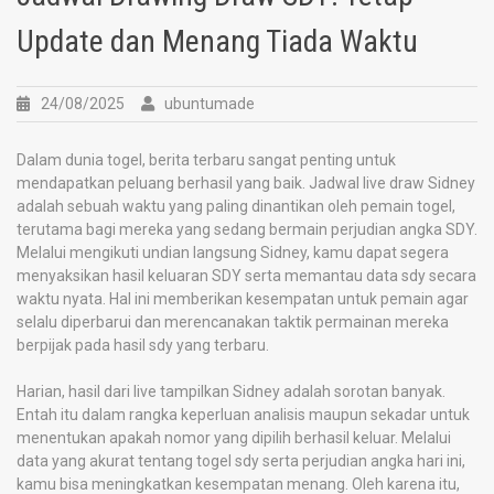
Update dan Menang Tiada Waktu
24/08/2025
ubuntumade
Dalam dunia togel, berita terbaru sangat penting untuk
mendapatkan peluang berhasil yang baik. Jadwal live draw Sidney
adalah sebuah waktu yang paling dinantikan oleh pemain togel,
terutama bagi mereka yang sedang bermain perjudian angka SDY.
Melalui mengikuti undian langsung Sidney, kamu dapat segera
menyaksikan hasil keluaran SDY serta memantau data sdy secara
waktu nyata. Hal ini memberikan kesempatan untuk pemain agar
selalu diperbarui dan merencanakan taktik permainan mereka
berpijak pada hasil sdy yang terbaru.
Harian, hasil dari live tampilkan Sidney adalah sorotan banyak.
Entah itu dalam rangka keperluan analisis maupun sekadar untuk
menentukan apakah nomor yang dipilih berhasil keluar. Melalui
data yang akurat tentang togel sdy serta perjudian angka hari ini,
kamu bisa meningkatkan kesempatan menang. Oleh karena itu,