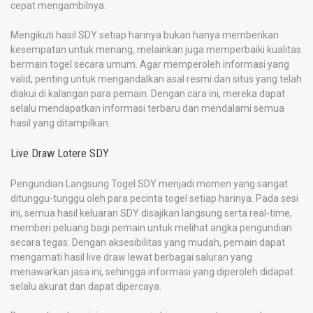
cepat mengambilnya.
Mengikuti hasil SDY setiap harinya bukan hanya memberikan
kesempatan untuk menang, melainkan juga memperbaiki kualitas
bermain togel secara umum. Agar memperoleh informasi yang
valid, penting untuk mengandalkan asal resmi dan situs yang telah
diakui di kalangan para pemain. Dengan cara ini, mereka dapat
selalu mendapatkan informasi terbaru dan mendalami semua
hasil yang ditampilkan.
Live Draw Lotere SDY
Pengundian Langsung Togel SDY menjadi momen yang sangat
ditunggu-tunggu oleh para pecinta togel setiap harinya. Pada sesi
ini, semua hasil keluaran SDY disajikan langsung serta real-time,
memberi peluang bagi pemain untuk melihat angka pengundian
secara tegas. Dengan aksesibilitas yang mudah, pemain dapat
mengamati hasil live draw lewat berbagai saluran yang
menawarkan jasa ini, sehingga informasi yang diperoleh didapat
selalu akurat dan dapat dipercaya.