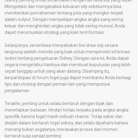
Mengoleksi dan menganalisis keluaran sdy sebelumnya bisa
memberikan pemahaman tentang pola yang mungkin terjadi
dalam output. Dengan mempelajari angka-angka yang sering
keluar dan menghindari angka yang tidak sering muncul, Anda
dapat merumuskan strategi yang kian terinformasi.
Selanjutnya, senantiasa menyaksikan live draw sdy secara
langsung adalah metode yang baik untuk memperoleh informasi
terkini tentang pengeluaran Sidney. Dengan cara ini, Anda dapat
segera mengetahui hasilnya dan membuat keputusan yang lebih
cepat tanggap untuk yang akan datang. Disamping itu,
berpartisipasi di forum togel juga dapat membantu Anda berbagi
tips dan strategi dengan pemain lain yang mempunyai
pengalaman.
Terakhir, penting untuk selalu bertaruh dengan bijak dan
menetapkan batasan. Hindari terlalu terpaku pada angka-angka
spesifik, karena togel masih sebuah chance. Tetap sabar dan
disiplin dalam bertaruh togel sidney, dan selalu dipahami bahwa
menang bukan segalanya; merasakan proses dan momen
bertaruh juga sangat penting.