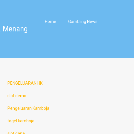
Home
Gambling News
a Menang
PENGELUARAN HK
slot demo
Pengeluaran Kamboja
togel kamboja
slot dana