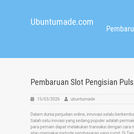
Skip
to
content
Ubuntumade.com
Pembaru
Pembaruan Slot Pengisian Pu
15/03/2026
ubuntumade
Dalam dunia perjudian online, innovasi selalu berkem
Salah satu inovasi yang sedang populer adalah permai
para pemain dapat melakukan transaksi dengan cara mu
atau memakai metode pembayaran yang rumit. Di Tanah Air