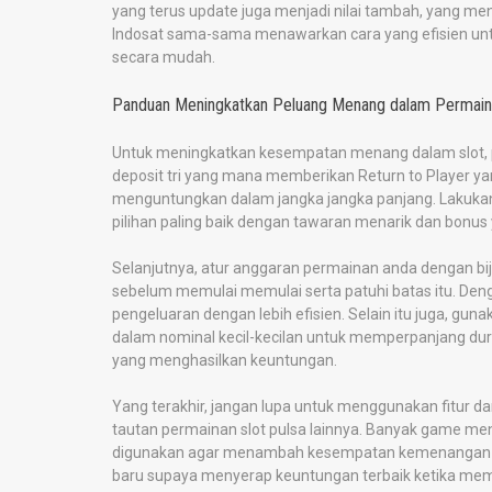
yang terus update juga menjadi nilai tambah, yang men
Indosat sama-sama menawarkan cara yang efisien unt
secara mudah.
Panduan Meningkatkan Peluang Menang dalam Permain
Untuk meningkatkan kesempatan menang dalam slot, p
deposit tri yang mana memberikan Return to Player yan
menguntungkan dalam jangka jangka panjang. Lakukanl
pilihan paling baik dengan tawaran menarik dan bonus
Selanjutnya, atur anggaran permainan anda dengan bi
sebelum memulai memulai serta patuhi batas itu. De
pengeluaran dengan lebih efisien. Selain itu juga, g
dalam nominal kecil-kecilan untuk memperpanjang 
yang menghasilkan keuntungan.
Yang terakhir, jangan lupa untuk menggunakan fitur d
tautan permainan slot pulsa lainnya. Banyak game me
digunakan agar menambah kesempatan kemenangan ta
baru supaya menyerap keuntungan terbaik ketika mem