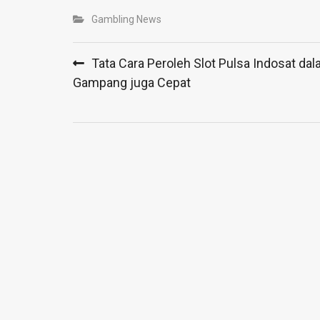
Gambling News
Post
Tata Cara Peroleh Slot Pulsa Indosat da
navigation
Gampang juga Cepat