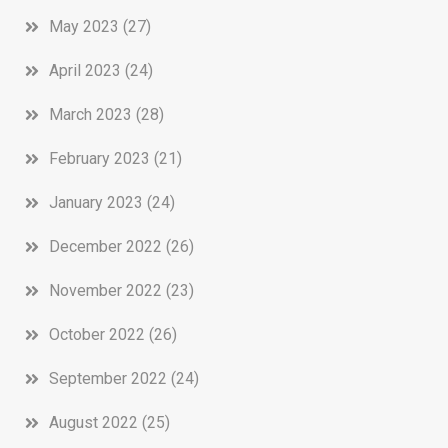
May 2023
(27)
April 2023
(24)
March 2023
(28)
February 2023
(21)
January 2023
(24)
December 2022
(26)
November 2022
(23)
October 2022
(26)
September 2022
(24)
August 2022
(25)