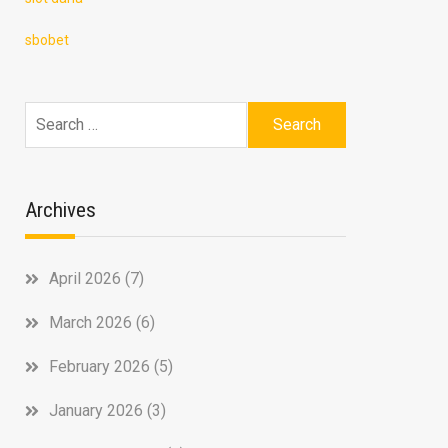
sbobet
Search
for:
Archives
April 2026
(7)
March 2026
(6)
February 2026
(5)
January 2026
(3)