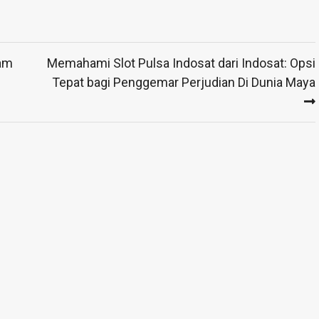
lam
Memahami Slot Pulsa Indosat dari Indosat: Opsi
Tepat bagi Penggemar Perjudian Di Dunia Maya