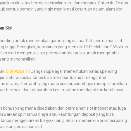
jadikan aktivitas bermain semakin seru dan menarik. Entah itu Tri atau
uk semua pemain yang ingin menikmati keseruan dalam alam slot
an Slot
enting untuk menentukan game yang sesuai. Pilih permainan slot
g tinggi. Seringkali, permainan yang memiliki RTP lebih dari 95% akan
ah riset mengenai situs permainan slot pulsa untuk mengetahui
 yang menghasilkan.
jak.
Slot Pulsa Tri
Jangan lupa agar menentukan batas spending
ngan setoran pulsa tanpa bisa membantu anda mengontrol
unakan strategi bertaruh yang mana sesuai, contohnya mempertaruhkan
durasi bermain dan menambah kesempatan mendapatkan kombinasi
an bonus yang mana disediakan dari permainan slot indosat atau juga
nawarkan spin tanpa biaya atau keuntungan deposit yang bisa
npa mengeluarkan banyak uang. Selalu memeriksa promosi paling
ainkan permainan slot.