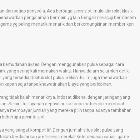
dari setiap penyedia. Ada berbagai jenis slot, mulai dari slot klasik
t menawarkan pengalaman bermain yg lain Dengan menguji bermacam
e game yg paling menarik menarik dan berkemungkinan memberikan
pada kemudahan akses. Dengan menggunakan pulsa sebagai cara
bank yang sering kali memakan waktu. Hanya dalam sejumlah detik,
ng tersedia di situs slot pulsa. Selain itu, Tri juga menawarkan
 kapan saja tanpa khawatir akan biaya yang berlebihan.
an yang tidak kalah menariknya. Indosat dikenal dengan jaringan yang
an. Selain itu, layanan deposit pulsa tanpa potongan membuat
hanya membayar jumlah yang mereka pilih tanpa adanya tambahan
gi beberapa pecinta slot.
sa yang sangat kompetitif. Dengan jumlah situs slot pulsa yang
ukan berdasarkan preferensi mereka. Ketersediaan variasi game