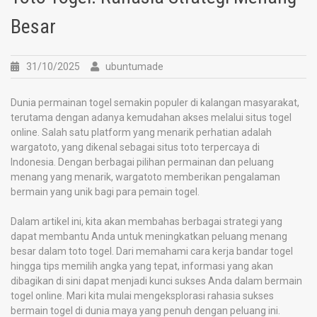
Besar
31/10/2025
ubuntumade
Dunia permainan togel semakin populer di kalangan masyarakat,
terutama dengan adanya kemudahan akses melalui situs togel
online. Salah satu platform yang menarik perhatian adalah
wargatoto, yang dikenal sebagai situs toto terpercaya di
Indonesia. Dengan berbagai pilihan permainan dan peluang
menang yang menarik, wargatoto memberikan pengalaman
bermain yang unik bagi para pemain togel.
Dalam artikel ini, kita akan membahas berbagai strategi yang
dapat membantu Anda untuk meningkatkan peluang menang
besar dalam toto togel. Dari memahami cara kerja bandar togel
hingga tips memilih angka yang tepat, informasi yang akan
dibagikan di sini dapat menjadi kunci sukses Anda dalam bermain
togel online. Mari kita mulai mengeksplorasi rahasia sukses
bermain togel di dunia maya yang penuh dengan peluang ini.