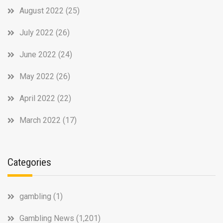
August 2022
(25)
July 2022
(26)
June 2022
(24)
May 2022
(26)
April 2022
(22)
March 2022
(17)
Categories
gambling
(1)
Gambling News
(1,201)