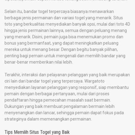
Selain itu, bandar togel terpercaya biasanya menawarkan
berbagai jenis permainan dan variasi togel yang menarik. Situs
toto yang berkualitas menyediakan banyak opsi, mulai dari toto 4D
hingga jenis permainan lainnya, semua dengan peluang menang
yang menarik. Disini, pemain juga bisa menemukan promo dan
bonus yang bermanfaat, yang dapat meningkatkan peluang
mereka untuk menang besar. Dengan begitu banyak pilihan,
penting bagi pemain untuk mengenali dan memilih bandar yang
benar-benar memberikan nilai lebih.
Terakhir, interaksi dan pelayanan pelanggan yang baik merupakan
ciri lain dari bandar togel yang terpercaya. Wargatoto
menyediakan layanan pelanggan yang responsif, siap membantu
pemain dengan berbagai pertanyaan, mulai dari proses
pendaftaran hingga pemecahan masalah saat bermain.
Dukungan yang baik membuat pengalaman bermain lebih
menyenangkan dan lancar, sehingga pemain dapat fokus pada
strateginya dalam memenangkan permainan.
Tips Memilih Situs Togel yang Baik