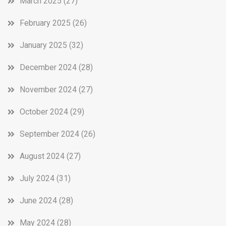
March 2025
(27)
February 2025
(26)
January 2025
(32)
December 2024
(28)
November 2024
(27)
October 2024
(29)
September 2024
(26)
August 2024
(27)
July 2024
(31)
June 2024
(28)
May 2024
(28)