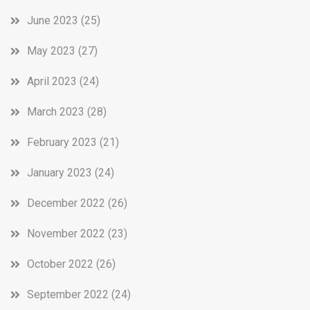
June 2023
(25)
May 2023
(27)
April 2023
(24)
March 2023
(28)
February 2023
(21)
January 2023
(24)
December 2022
(26)
November 2022
(23)
October 2022
(26)
September 2022
(24)