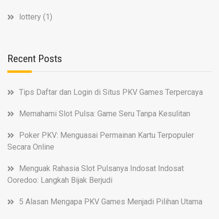
lottery
(1)
Recent Posts
Tips Daftar dan Login di Situs PKV Games Terpercaya
Memahami Slot Pulsa: Game Seru Tanpa Kesulitan
Poker PKV: Menguasai Permainan Kartu Terpopuler
Secara Online
Menguak Rahasia Slot Pulsanya Indosat Indosat
Ooredoo: Langkah Bijak Berjudi
5 Alasan Mengapa PKV Games Menjadi Pilihan Utama